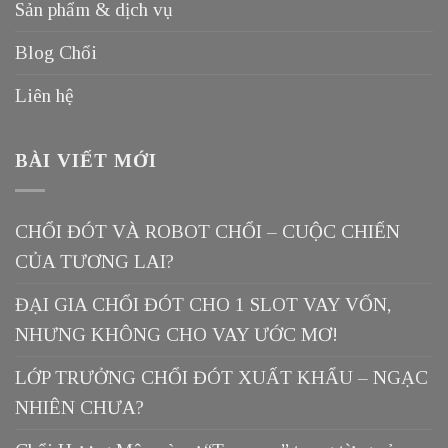
Sản phẩm & dịch vụ
Blog Chổi
Liên hệ
BÀI VIẾT MỚI
CHỔI ĐÓT VÀ ROBOT CHỔI – CUỘC CHIẾN
CỦA TƯƠNG LAI?
ĐẠI GIA CHỔI ĐÓT CHO 1 SLOT VAY VỐN,
NHƯNG KHÔNG CHO VAY ƯỚC MƠ!
LỚP TRƯỞNG CHỔI ĐÓT XUẤT KHẨU – NGẠC
NHIÊN CHƯA?