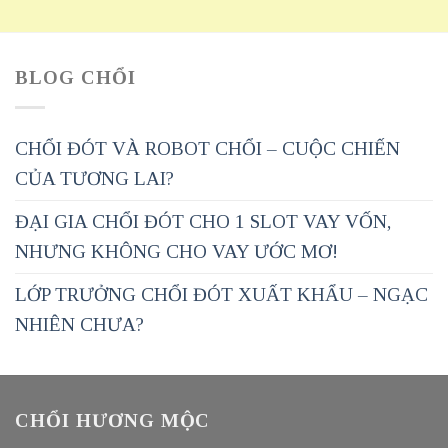
BLOG CHỔI
CHỔI ĐÓT VÀ ROBOT CHỔI – CUỘC CHIẾN
CỦA TƯƠNG LAI?
ĐẠI GIA CHỔI ĐÓT CHO 1 SLOT VAY VỐN,
NHƯNG KHÔNG CHO VAY ƯỚC MƠ!
LỚP TRƯỞNG CHỔI ĐÓT XUẤT KHẨU – NGẠC
NHIÊN CHƯA?
CHỔI HƯƠNG MỘC