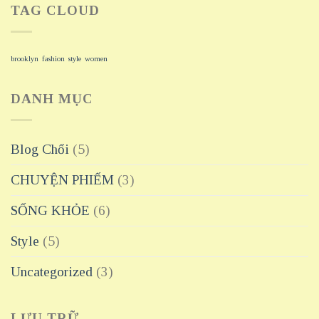
TAG CLOUD
brooklyn
fashion
style
women
DANH MỤC
Blog Chổi
(5)
CHUYỆN PHIẾM
(3)
SỐNG KHỎE
(6)
Style
(5)
Uncategorized
(3)
LƯU TRỮ