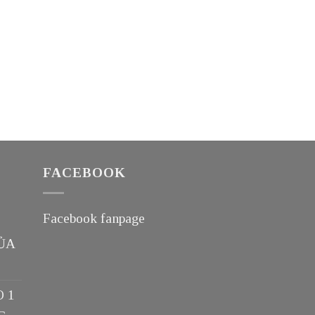
FACEBOOK
Facebook fanpage
ỦA
O 1