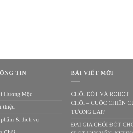
ÔNG TIN
BÀI VIẾT MỚI
i Hương Mộc
CHỔI ĐÓT VÀ ROBOT
CHỔI – CUỘC CHIẾN C
i thiệu
TƯƠNG LAI?
 phẩm & dịch vụ
ĐẠI GIA CHỔI ĐÓT CH
g Chổi