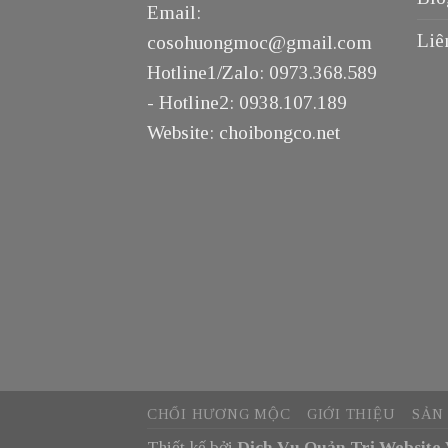
Email:
Liê
cosohuongmoc@gmail.com
Hotline1/Zalo: 0973.368.589
- Hotline2: 0938.107.189
Website: choibongco.net
CHỔI HƯƠNG MỘC
GIỚI THIỆU
SẢN
Thiết kế bởi
Dịch Vụ Quản Trị Website