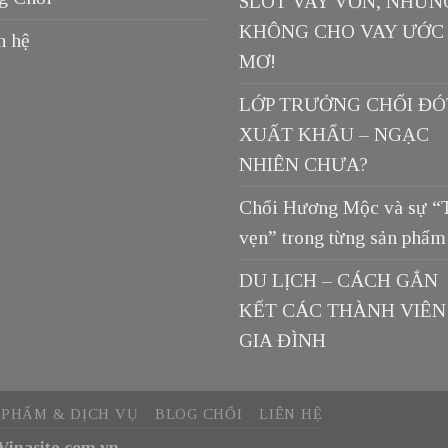
SLOT VAY VỐN, NHƯN
KHÔNG CHO VAY ƯỚC
n hệ
MƠ!
LỚP TRƯỞNG CHỔI ĐÓ
XUẤT KHẨU – NGẠC
NHIÊN CHƯA?
Chổi Hương Mộc và sự “
vẹn” trong từng sản phẩm
DU LỊCH – CÁCH GẮN
KẾT CÁC THÀNH VIÊN
GIA ĐÌNH
 PHẨM & DỊCH VỤ
BLOG CHỔI
LIÊN HỆ
Vinasite.com.vn