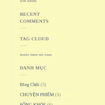
tincidunt.
RECENT
COMMENTS
TAG CLOUD
brooklyn
fashion
style
women
DANH MỤC
Blog Chổi
(5)
CHUYỆN PHIẾM
(3)
SỐNG KHỎE
(6)