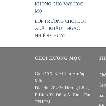
KHÔNG CHO VAY ƯỚC
MƠ!
LỚP TRƯỞNG CHỔI ĐÓT
XUẤT KHẨU – NGẠC
NHIÊN CHƯA?
CHỔI HƯƠNG MỘC
TH
Cơ sở SX-KD Chổi Hương
Chổ
Mộc
Giớ
Địa chỉ: 704/26 Hương Lộ 2,
P. Bình Trị Đông A, Bình Tân,
Sản
TPHCM
Blo