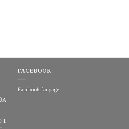
FACEBOOK
Facebook fanpage
ỦA
O 1