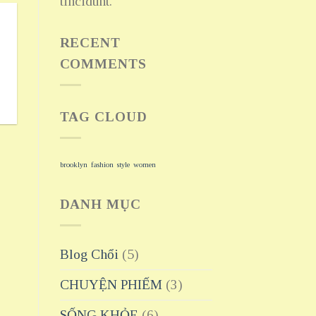
tincidunt.
RECENT
COMMENTS
TAG CLOUD
brooklyn
fashion
style
women
DANH MỤC
Blog Chổi
(5)
CHUYỆN PHIẾM
(3)
SỐNG KHỎE
(6)