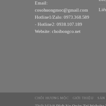
Email:
Liê
cosohuongmoc@gmail.com
Hotline1/Zalo: 0973.368.589
- Hotline2: 0938.107.189
Website: choibongco.net
CHỔI HƯƠNG MỘC
GIỚI THIỆU
SẢN
Thiết kế bởi
Dịch Vụ Quản Trị Website