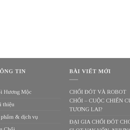
ÔNG TIN
BÀI VIẾT MỚI
i Hương Mộc
CHỔI ĐÓT VÀ ROBOT
CHỔI – CUỘC CHIẾN C
i thiệu
TƯƠNG LAI?
 phẩm & dịch vụ
ĐẠI GIA CHỔI ĐÓT CH
g Chổi