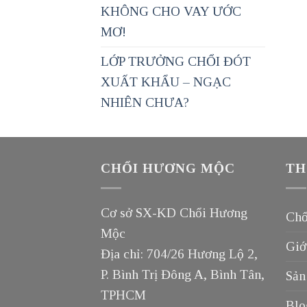
KHÔNG CHO VAY ƯỚC
MƠ!
LỚP TRƯỞNG CHỔI ĐÓT
XUẤT KHẨU – NGẠC
NHIÊN CHƯA?
CHỔI HƯƠNG MỘC
TH
Cơ sở SX-KD Chổi Hương
Chổ
Mộc
Giớ
Địa chỉ: 704/26 Hương Lộ 2,
P. Bình Trị Đông A, Bình Tân,
Sản
TPHCM
Blo