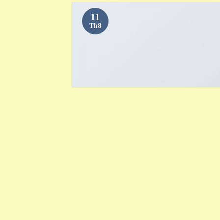
11
Th8