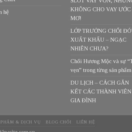
SLOT VAY VỐN, NHƯN
KHÔNG CHO VAY ƯỚC
n hệ
MƠ!
LỚP TRƯỞNG CHỔI ĐÓ
XUẤT KHẨU – NGẠC
NHIÊN CHƯA?
Chổi Hương Mộc và sự “
vẹn” trong từng sản phẩm
DU LỊCH – CÁCH GẮN
KẾT CÁC THÀNH VIÊN
GIA ĐÌNH
 PHẨM & DỊCH VỤ
BLOG CHỔI
LIÊN HỆ
Vinasite.com.vn