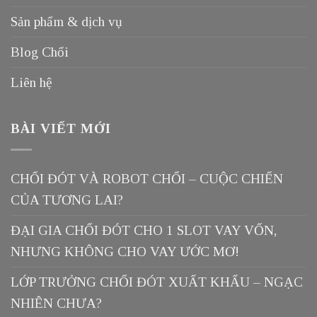
Sản phẩm & dịch vụ
Blog Chổi
Liên hệ
BÀI VIẾT MỚI
CHỔI ĐÓT VÀ ROBOT CHỔI – CUỘC CHIẾN
CỦA TƯƠNG LAI?
ĐẠI GIA CHỔI ĐÓT CHO 1 SLOT VAY VỐN,
NHƯNG KHÔNG CHO VAY ƯỚC MƠ!
LỚP TRƯỞNG CHỔI ĐÓT XUẤT KHẨU – NGẠC
NHIÊN CHƯA?