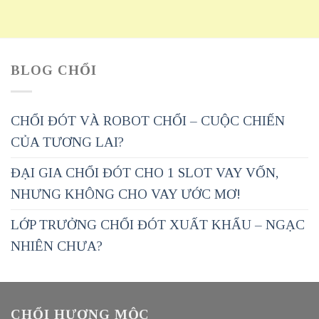
BLOG CHỔI
CHỔI ĐÓT VÀ ROBOT CHỔI – CUỘC CHIẾN
CỦA TƯƠNG LAI?
ĐẠI GIA CHỔI ĐÓT CHO 1 SLOT VAY VỐN,
NHƯNG KHÔNG CHO VAY ƯỚC MƠ!
LỚP TRƯỞNG CHỔI ĐÓT XUẤT KHẨU – NGẠC
NHIÊN CHƯA?
CHỔI HƯƠNG MỘC