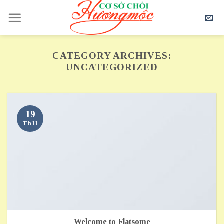
Skip
to
content
CATEGORY ARCHIVES:
UNCATEGORIZED
19
Th11
Welcome to Flatsome