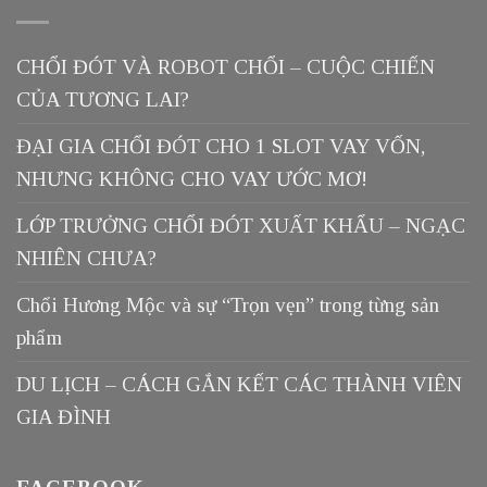
CHỔI ĐÓT VÀ ROBOT CHỔI – CUỘC CHIẾN
CỦA TƯƠNG LAI?
ĐẠI GIA CHỔI ĐÓT CHO 1 SLOT VAY VỐN,
NHƯNG KHÔNG CHO VAY ƯỚC MƠ!
LỚP TRƯỞNG CHỔI ĐÓT XUẤT KHẨU – NGẠC
NHIÊN CHƯA?
Chổi Hương Mộc và sự “Trọn vẹn” trong từng sản
phẩm
DU LỊCH – CÁCH GẮN KẾT CÁC THÀNH VIÊN
GIA ĐÌNH