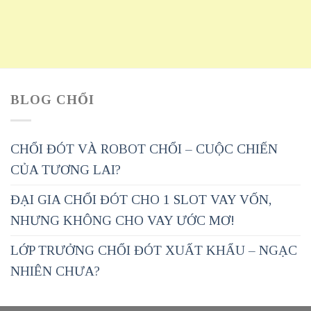
BLOG CHỔI
CHỔI ĐÓT VÀ ROBOT CHỔI – CUỘC CHIẾN
CỦA TƯƠNG LAI?
ĐẠI GIA CHỔI ĐÓT CHO 1 SLOT VAY VỐN,
NHƯNG KHÔNG CHO VAY ƯỚC MƠ!
LỚP TRƯỞNG CHỔI ĐÓT XUẤT KHẨU – NGẠC
NHIÊN CHƯA?