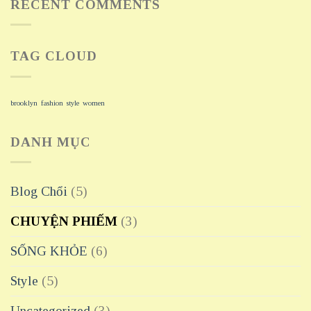
RECENT COMMENTS
TAG CLOUD
brooklyn
fashion
style
women
DANH MỤC
Blog Chổi
(5)
CHUYỆN PHIẾM
(3)
SỐNG KHỎE
(6)
Style
(5)
Uncategorized
(3)