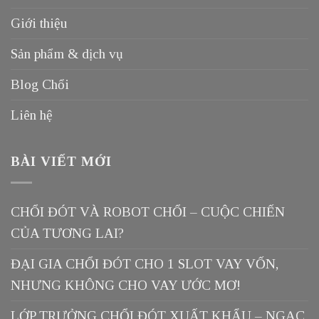
Giới thiệu
Sản phẩm & dịch vụ
Blog Chổi
Liên hệ
BÀI VIẾT MỚI
CHỔI ĐÓT VÀ ROBOT CHỔI – CUỘC CHIẾN
CỦA TƯƠNG LAI?
ĐẠI GIA CHỔI ĐÓT CHO 1 SLOT VAY VỐN,
NHƯNG KHÔNG CHO VAY ƯỚC MƠ!
LỚP TRƯỞNG CHỔI ĐÓT XUẤT KHẨU – NGẠC