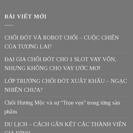
BÀI VIẾT MỚI
CHỔI ĐÓT VÀ ROBOT CHỔI – CUỘC CHIẾN
CỦA TƯƠNG LAI?
ĐẠI GIA CHỔI ĐÓT CHO 1 SLOT VAY VỐN,
NHƯNG KHÔNG CHO VAY ƯỚC MƠ!
LỚP TRƯỞNG CHỔI ĐÓT XUẤT KHẨU – NGẠC
NHIÊN CHƯA?
Chổi Hương Mộc và sự “Trọn vẹn” trong từng sản
phẩm
DU LỊCH – CÁCH GẮN KẾT CÁC THÀNH VIÊN