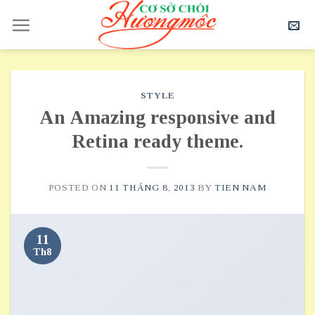
Skip
to
content
STYLE
An Amazing responsive and
Retina ready theme.
POSTED ON
11 THÁNG 8, 2013
BY
TIEN NAM
11
Th8