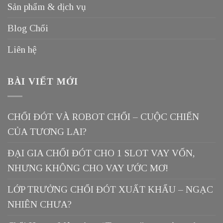
Sản phẩm & dịch vụ
Blog Chổi
Liên hệ
BÀI VIẾT MỚI
CHỔI ĐÓT VÀ ROBOT CHỔI – CUỘC CHIẾN
CỦA TƯƠNG LAI?
ĐẠI GIA CHỔI ĐÓT CHO 1 SLOT VAY VỐN,
NHƯNG KHÔNG CHO VAY ƯỚC MƠ!
LỚP TRƯỞNG CHỔI ĐÓT XUẤT KHẨU – NGẠC
NHIÊN CHƯA?