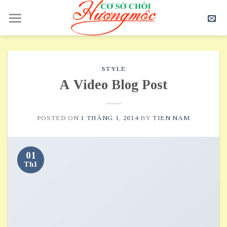
Skip
to
content
STYLE
A Video Blog Post
POSTED ON
1 THÁNG 1, 2014
BY
TIEN NAM
01
Th1