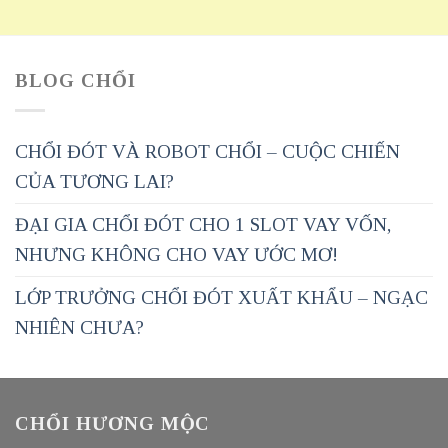
BLOG CHỔI
CHỔI ĐÓT VÀ ROBOT CHỔI – CUỘC CHIẾN
CỦA TƯƠNG LAI?
ĐẠI GIA CHỔI ĐÓT CHO 1 SLOT VAY VỐN,
NHƯNG KHÔNG CHO VAY ƯỚC MƠ!
LỚP TRƯỞNG CHỔI ĐÓT XUẤT KHẨU – NGẠC
NHIÊN CHƯA?
CHỔI HƯƠNG MỘC