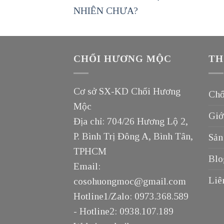
NHIÊN CHƯA?
CHỔI HƯƠNG MỘC
TH
Cơ sở SX-KD Chổi Hương
Chổ
Mộc
Giớ
Địa chỉ: 704/26 Hương Lộ 2,
P. Bình Trị Đông A, Bình Tân,
Sản
TPHCM
Blo
Email:
Liê
cosohuongmoc@gmail.com
Hotline1/Zalo: 0973.368.589
- Hotline2: 0938.107.189