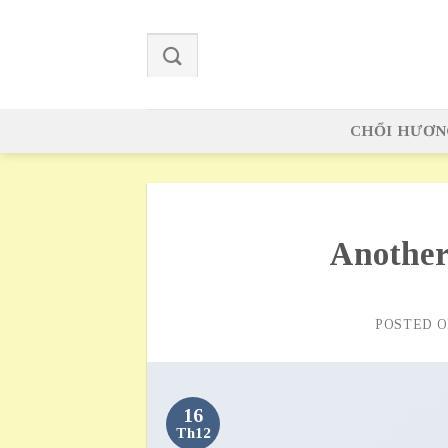
Skip
to
content
CHỔI HƯƠN
Another
POSTED 
16
Th12