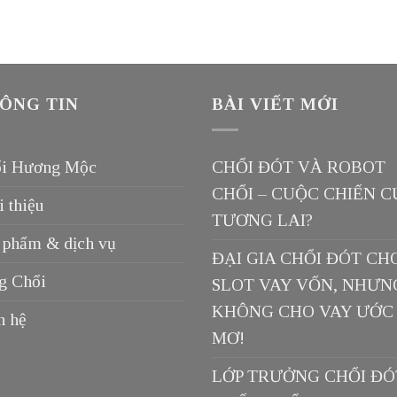
ÔNG TIN
BÀI VIẾT MỚI
i Hương Mộc
CHỔI ĐÓT VÀ ROBOT
CHỔI – CUỘC CHIẾN C
i thiệu
TƯƠNG LAI?
 phẩm & dịch vụ
ĐẠI GIA CHỔI ĐÓT CH
g Chổi
SLOT VAY VỐN, NHƯN
KHÔNG CHO VAY ƯỚC
n hệ
MƠ!
LỚP TRƯỞNG CHỔI ĐÓ