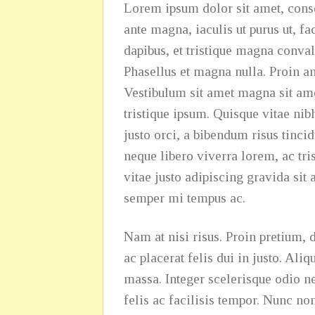
Lorem ipsum dolor sit amet, consec
ante magna, iaculis ut purus ut, f
dapibus, et tristique magna conval
Phasellus et magna nulla. Proin ant
Vestibulum sit amet magna sit ame
tristique ipsum. Quisque vitae nib
justo orci, a bibendum risus tinci
neque libero viverra lorem, ac tr
vitae justo adipiscing gravida si
semper mi tempus ac.
Nam at nisi risus. Proin pretium, d
ac placerat felis dui in justo. Aliq
massa. Integer scelerisque odio nec
felis ac facilisis tempor. Nunc no