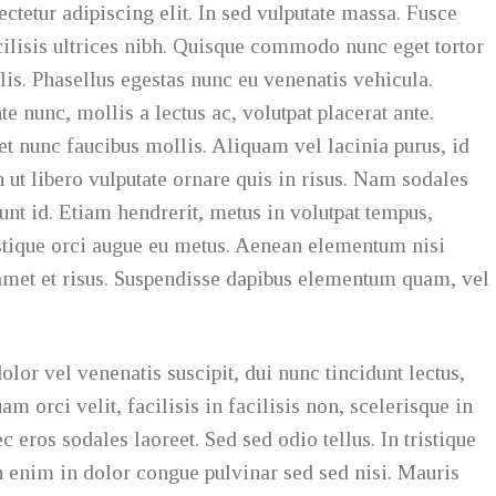
tetur adipiscing elit. In sed vulputate massa. Fusce
acilisis ultrices nibh. Quisque commodo nunc eget tortor
lis. Phasellus egestas nunc eu venenatis vehicula.
e nunc, mollis a lectus ac, volutpat placerat ante.
t nunc faucibus mollis. Aliquam vel lacinia purus, id
h ut libero vulputate ornare quis in risus. Nam sodales
dunt id. Etiam hendrerit, metus in volutpat tempus,
istique orci augue eu metus. Aenean elementum nisi
t amet et risus. Suspendisse dapibus elementum quam, vel
olor vel venenatis suscipit, dui nunc tincidunt lectus,
uam orci velit, facilisis in facilisis non, scelerisque in
 eros sodales laoreet. Sed sed odio tellus. In tristique
n enim in dolor congue pulvinar sed sed nisi. Mauris