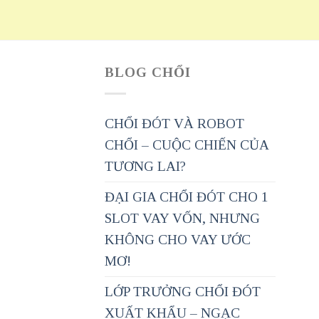
BLOG CHỔI
CHỔI ĐÓT VÀ ROBOT
CHỔI – CUỘC CHIẾN CỦA
TƯƠNG LAI?
ĐẠI GIA CHỔI ĐÓT CHO 1
SLOT VAY VỐN, NHƯNG
KHÔNG CHO VAY ƯỚC
MƠ!
LỚP TRƯỞNG CHỔI ĐÓT
XUẤT KHẨU – NGẠC