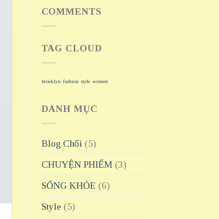
COMMENTS
TAG CLOUD
brooklyn
fashion
style
women
DANH MỤC
Blog Chổi
(5)
CHUYỆN PHIẾM
(3)
SỐNG KHỎE
(6)
Style
(5)