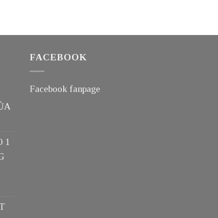
FACEBOOK
Facebook fanpage
ỦA
O 1
G
T