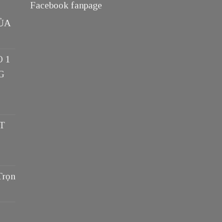
Facebook fanpage
ỦA
O 1
G
T
Trọn