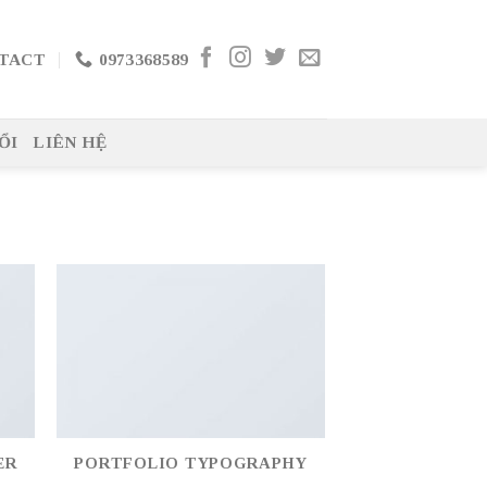
TACT
0973368589
ỔI
LIÊN HỆ
ER
PORTFOLIO TYPOGRAPHY