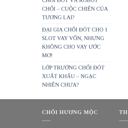
CHỔI ĐÓT VÀ ROBOT
CHỔI – CUỘC CHIẾN CỦA
TƯƠNG LAI?
ĐẠI GIA CHỔI ĐÓT CHO 1
SLOT VAY VỐN, NHƯNG
KHÔNG CHO VAY ƯỚC
MƠ!
LỚP TRƯỞNG CHỔI ĐÓT
XUẤT KHẨU – NGẠC
NHIÊN CHƯA?
CHỔI HƯƠNG MỘC
TH