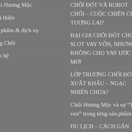
i Hương Mộc
CHỔI ĐÓT VÀ ROBOT
CHỔI – CUỘC CHIẾN C
i thiệu
TƯƠNG LAI?
 phẩm & dịch vụ
ĐẠI GIA CHỔI ĐÓT CH
g Chổi
SLOT VAY VỐN, NHƯN
KHÔNG CHO VAY ƯỚC
n hệ
MƠ!
LỚP TRƯỞNG CHỔI ĐÓ
XUẤT KHẨU – NGẠC
NHIÊN CHƯA?
Chổi Hương Mộc và sự “
vẹn” trong từng sản phẩm
DU LỊCH – CÁCH GẮN