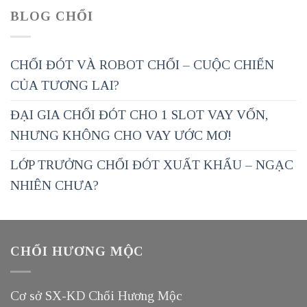
BLOG CHỔI
CHỔI ĐÓT VÀ ROBOT CHỔI – CUỘC CHIẾN
CỦA TƯƠNG LAI?
ĐẠI GIA CHỔI ĐÓT CHO 1 SLOT VAY VỐN,
NHƯNG KHÔNG CHO VAY ƯỚC MƠ!
LỚP TRƯỞNG CHỔI ĐÓT XUẤT KHẨU – NGẠC
NHIÊN CHƯA?
CHỔI HƯƠNG MỘC
Cơ sở SX-KD Chổi Hương Mộc