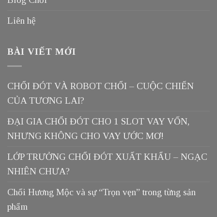
Liên hệ
BÀI VIẾT MỚI
CHỔI ĐÓT VÀ ROBOT CHỔI – CUỘC CHIẾN
CỦA TƯƠNG LAI?
ĐẠI GIA CHỔI ĐÓT CHO 1 SLOT VAY VỐN,
NHƯNG KHÔNG CHO VAY ƯỚC MƠ!
LỚP TRƯỞNG CHỔI ĐÓT XUẤT KHẨU – NGẠC
NHIÊN CHƯA?
Chổi Hương Mộc và sự “Trọn vẹn” trong từng sản
phẩm