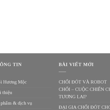
ÔNG TIN
BÀI VIẾT MỚI
i Hương Mộc
CHỔI ĐÓT VÀ ROBOT
CHỔI – CUỘC CHIẾN C
i thiệu
TƯƠNG LAI?
 phẩm & dịch vụ
ĐẠI GIA CHỔI ĐÓT CH