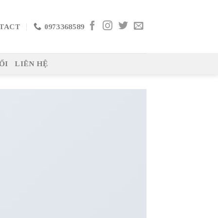
TACT
0973368589
ỔI
LIÊN HỆ