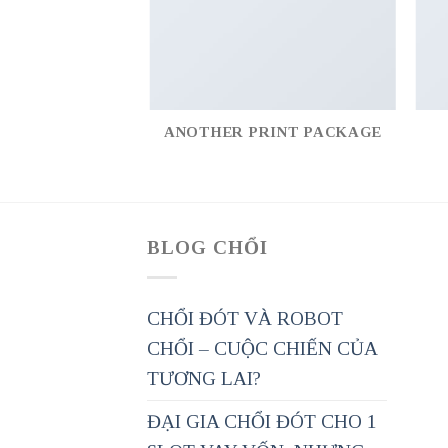
AZINE
ANOTHER PRINT PACKAGE
BLOG CHỔI
CHỔI ĐÓT VÀ ROBOT
CHỔI – CUỘC CHIẾN CỦA
TƯƠNG LAI?
ĐẠI GIA CHỔI ĐÓT CHO 1