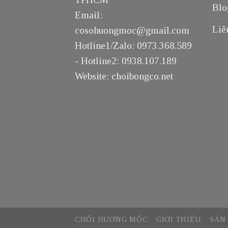
Blo
Email:
Liê
cosohuongmoc@gmail.com
Hotline1/Zalo: 0973.368.589
- Hotline2: 0938.107.189
Website: choibongco.net
CHỔI HƯƠNG MỘC
GIỚI THIỆU
SẢN