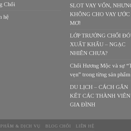
g Chổi
SLOT VAY VỐN, NHƯN
KHÔNG CHO VAY ƯỚC
n hệ
MƠ!
LỚP TRƯỞNG CHỔI ĐÓ
XUẤT KHẨU – NGẠC
NHIÊN CHƯA?
Chổi Hương Mộc và sự “
vẹn” trong từng sản phẩm
DU LỊCH – CÁCH GẮN
KẾT CÁC THÀNH VIÊN
GIA ĐÌNH
 PHẨM & DỊCH VỤ
BLOG CHỔI
LIÊN HỆ