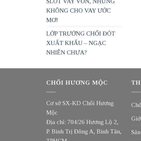
SLOT VAY VỐN, NHƯNG
KHÔNG CHO VAY ƯỚC
MƠ!
LỚP TRƯỞNG CHỔI ĐÓT
XUẤT KHẨU – NGẠC
NHIÊN CHƯA?
CHỔI HƯƠNG MỘC
TH
Cơ sở SX-KD Chổi Hương
Chổ
Mộc
Giớ
Địa chỉ: 704/26 Hương Lộ 2,
P. Bình Trị Đông A, Bình Tân,
Sản
TPHCM