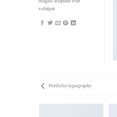
magna aliquam erat
volutpat
Portfolio typography