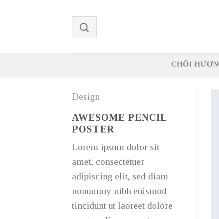
Skip
to
content
CHỔI HƯƠN
Design
AWESOME PENCIL
POSTER
Lorem ipsum dolor sit
amet, consectetuer
adipiscing elit, sed diam
nonummy nibh euismod
tincidunt ut laoreet dolore