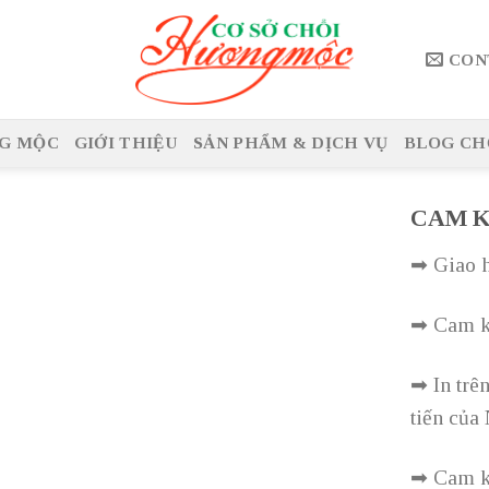
CON
G MỘC
GIỚI THIỆU
SẢN PHẨM & DỊCH VỤ
BLOG CH
CAM 
➡ Giao h
➡ Cam kế
➡ In trê
tiến của
➡ Cam kế