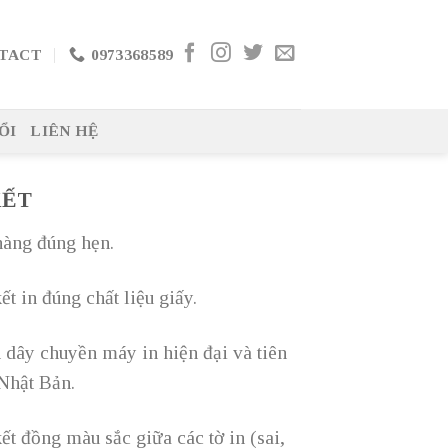
TACT
0973368589
ỔI
LIÊN HỆ
KẾT
àng đúng hẹn.
t in đúng chất liệu giấy.
n dây chuyền máy in hiện đại và tiên
 Nhật Bản.
t đồng màu sắc giữa các tờ in (sai,