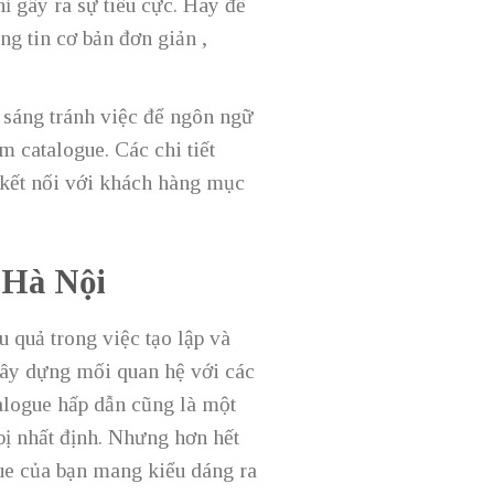
hỉ gây ra sự tiêu cực. Hãy để
ông tin cơ bản đơn giản ,
 sáng tránh việc để ngôn ngữ
m catalogue. Các chi tiết
g kết nối với khách hàng mục
i Hà Nội
 quả trong việc tạo lập và
xây dựng mối quan hệ với các
alogue hấp dẫn cũng là một
bị nhất định. Nhưng hơn hết
gue của bạn mang kiểu dáng ra