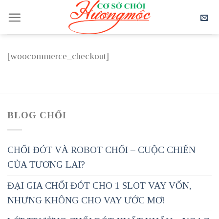
Skip
to
content
[woocommerce_checkout]
BLOG CHỔI
CHỔI ĐÓT VÀ ROBOT CHỔI – CUỘC CHIẾN
CỦA TƯƠNG LAI?
ĐẠI GIA CHỔI ĐÓT CHO 1 SLOT VAY VỐN,
NHƯNG KHÔNG CHO VAY ƯỚC MƠ!