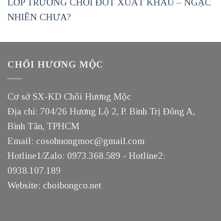
LỚP TRƯỞNG CHỔI ĐÓT XUẤT KHẨU – NGẠC
NHIÊN CHƯA?
CHỔI HƯƠNG MỘC
Cơ sở SX-KD Chổi Hương Mộc
Địa chỉ: 704/26 Hương Lộ 2, P. Bình Trị Đông A,
Bình Tân, TPHCM
Email: cosohuongmoc@gmail.com
Hotline1/Zalo: 0973.368.589 - Hotline2:
0938.107.189
Website: choibongco.net