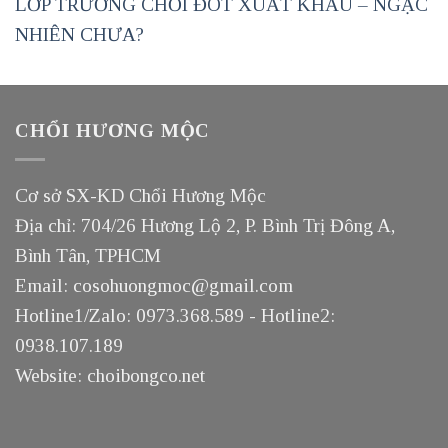
LỚP TRƯỞNG CHỔI ĐÓT XUẤT KHẨU – NGẠC
NHIÊN CHƯA?
CHỔI HƯƠNG MỘC
Cơ sở SX-KD Chổi Hương Mộc
Địa chỉ: 704/26 Hương Lộ 2, P. Bình Trị Đông A,
Bình Tân, TPHCM
Email: cosohuongmoc@gmail.com
Hotline1/Zalo: 0973.368.589 - Hotline2:
0938.107.189
Website: choibongco.net