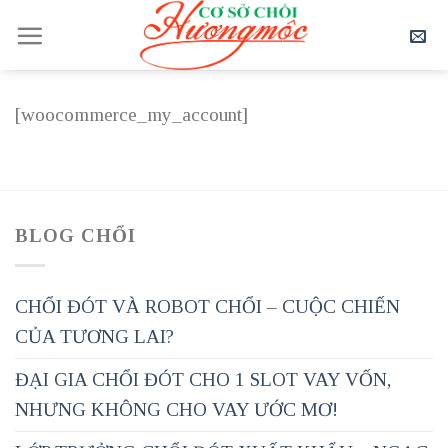
Skip
to
content
[woocommerce_my_account]
BLOG CHỔI
CHỔI ĐÓT VÀ ROBOT CHỔI – CUỘC CHIẾN
CỦA TƯƠNG LAI?
ĐẠI GIA CHỔI ĐÓT CHO 1 SLOT VAY VỐN,
NHƯNG KHÔNG CHO VAY ƯỚC MƠ!