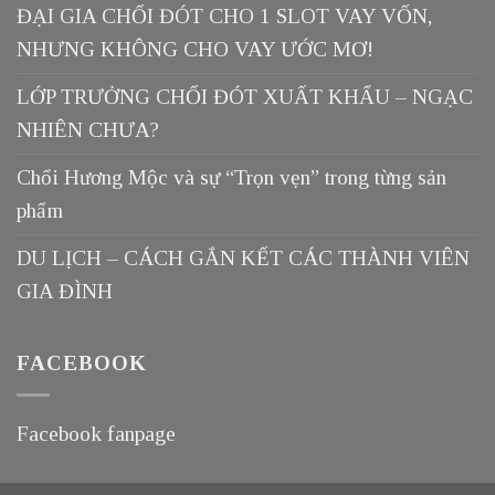
ĐẠI GIA CHỔI ĐÓT CHO 1 SLOT VAY VỐN,
NHƯNG KHÔNG CHO VAY ƯỚC MƠ!
LỚP TRƯỞNG CHỔI ĐÓT XUẤT KHẨU – NGẠC
NHIÊN CHƯA?
Chổi Hương Mộc và sự “Trọn vẹn” trong từng sản
phẩm
DU LỊCH – CÁCH GẮN KẾT CÁC THÀNH VIÊN
GIA ĐÌNH
FACEBOOK
Facebook fanpage