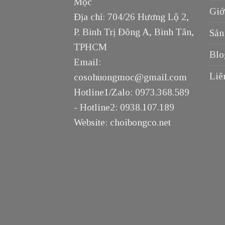
Mộc
Giớ
Địa chỉ: 704/26 Hương Lộ 2,
P. Bình Trị Đông A, Bình Tân,
Sản
TPHCM
Blo
Email:
Liê
cosohuongmoc@gmail.com
Hotline1/Zalo: 0973.368.589
- Hotline2: 0938.107.189
Website: choibongco.net