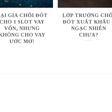
ẠI GIA CHỔI ĐÓT
LỚP TRƯỞNG CHỔ
CHO 1 SLOT VAY
ĐÓT XUẤT KHẨU 
VỐN, NHƯNG
NGẠC NHIÊN
KHÔNG CHO VAY
CHƯA?
ƯỚC MƠ!