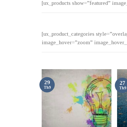
[ux_products show=”featured” imag
[ux_product_categories style=”over
image_hover=”zoom” image_hover_a
 TA KHÔNG
29
27
 PHÚC?
Th9
Th9
g 8, 2018