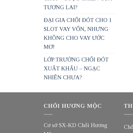
TƯƠNG LAI?
ĐẠI GIA CHỔI ĐÓT CHO 1
SLOT VAY VỐN, NHƯNG
KHÔNG CHO VAY ƯỚC
MƠ!
LỚP TRƯỞNG CHỔI ĐÓT
XUẤT KHẨU – NGẠC
NHIÊN CHƯA?
CHỔI HƯƠNG MỘC
TH
Cơ sở SX-KD Chổi Hương
Chổ