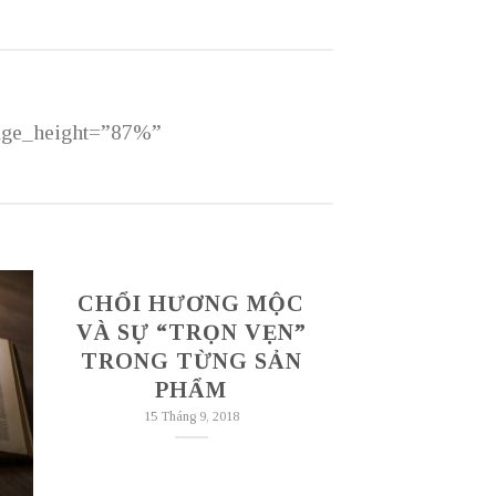
mage_height=”87%”
CHỔI HƯƠNG MỘC
VÀ SỰ “TRỌN VẸN”
TRONG TỪNG SẢN
PHẨM
15 Tháng 9, 2018