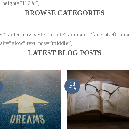
e_height=”112%”]
BROWSE CATEGORIES
lay” slider_nav_style=”circle” animate=”fadeInLeft” i
lt=”glow” text_pos=”middle”]
LATEST BLOG POSTS
18
Th9