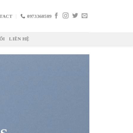
TACT
0973368589
ỔI
LIÊN HỆ