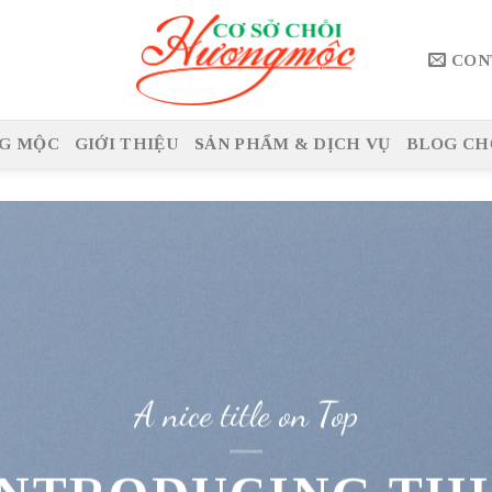
CON
G MỘC
GIỚI THIỆU
SẢN PHẨM & DỊCH VỤ
BLOG CH
A nice title on Top