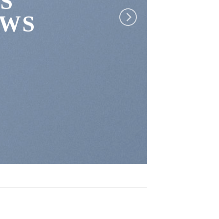
S
EWS