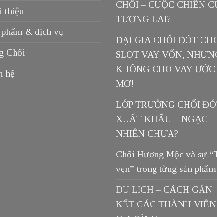
CHỔI – CUỘC CHIẾN C
i thiệu
TƯƠNG LAI?
 phẩm & dịch vụ
ĐẠI GIA CHỔI ĐÓT CH
g Chổi
SLOT VAY VỐN, NHƯN
KHÔNG CHO VAY ƯỚC
n hệ
MƠ!
LỚP TRƯỞNG CHỔI ĐÓ
XUẤT KHẨU – NGẠC
NHIÊN CHƯA?
Chổi Hương Mộc và sự “
vẹn” trong từng sản phẩm
DU LỊCH – CÁCH GẮN
KẾT CÁC THÀNH VIÊN