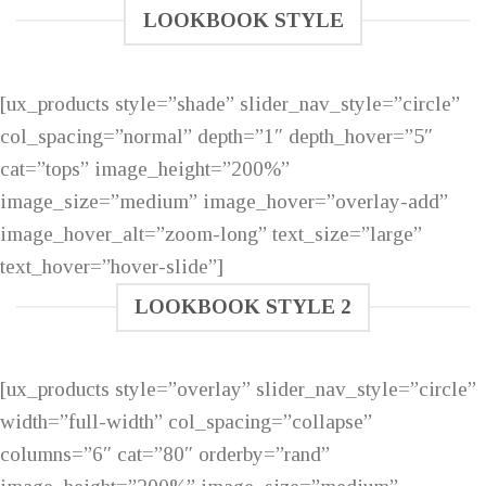
LOOKBOOK STYLE
[ux_products style=”shade” slider_nav_style=”circle”
col_spacing=”normal” depth=”1″ depth_hover=”5″
cat=”tops” image_height=”200%”
image_size=”medium” image_hover=”overlay-add”
image_hover_alt=”zoom-long” text_size=”large”
text_hover=”hover-slide”]
LOOKBOOK STYLE 2
[ux_products style=”overlay” slider_nav_style=”circle”
width=”full-width” col_spacing=”collapse”
columns=”6″ cat=”80″ orderby=”rand”