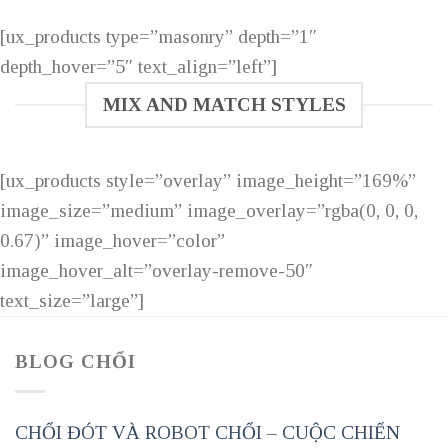
[ux_products type=”masonry” depth=”1″
depth_hover=”5″ text_align=”left”]
MIX AND MATCH STYLES
[ux_products style=”overlay” image_height=”169%”
image_size=”medium” image_overlay=”rgba(0, 0, 0,
0.67)” image_hover=”color”
image_hover_alt=”overlay-remove-50″
text_size=”large”]
BLOG CHỔI
CHỔI ĐÓT VÀ ROBOT CHỔI – CUỘC CHIẾN