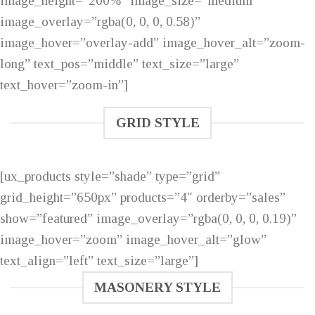
image_height=”200%” image_size=”medium”
image_overlay=”rgba(0, 0, 0, 0.58)”
image_hover=”overlay-add” image_hover_alt=”zoom-
long” text_pos=”middle” text_size=”large”
text_hover=”zoom-in”]
GRID STYLE
[ux_products style=”shade” type=”grid”
grid_height=”650px” products=”4″ orderby=”sales”
show=”featured” image_overlay=”rgba(0, 0, 0, 0.19)”
image_hover=”zoom” image_hover_alt=”glow”
text_align=”left” text_size=”large”]
MASONERY STYLE