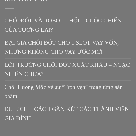
CHỔI ĐÓT VÀ ROBOT CHỔI – CUỘC CHIẾN
CỦA TƯƠNG LAI?
ĐẠI GIA CHỔI ĐÓT CHO 1 SLOT VAY VỐN,
NHƯNG KHÔNG CHO VAY ƯỚC MƠ!
LỚP TRƯỞNG CHỔI ĐÓT XUẤT KHẨU – NGẠC
NHIÊN CHƯA?
Chổi Hương Mộc và sự “Trọn vẹn” trong từng sản
phẩm
DU LỊCH – CÁCH GẮN KẾT CÁC THÀNH VIÊN
GIA ĐÌNH