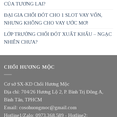
CỦA TƯƠNG LAI?
ĐẠI GIA CHỔI ĐÓT CHO 1 SLOT VAY VỐN,
NHƯNG KHÔNG CHO VAY ƯỚC MƠ!
LỚP TRƯỞNG CHỔI ĐÓT XUẤT KHẨU – NGẠC
NHIÊN CHƯA?
CHỔI HƯƠNG MỘC
Cơ sở SX-KD Chổi Hương Mộc
Địa chỉ: 704/26 Hương Lộ 2, P. Bình Trị Đông A,
Bình Tân, TPHCM
Email: cosohuongmoc@gmail.com
Hotline1/Zalo: 0973.368.589 - Hotline2: