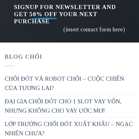
SIGNUP FOR NEWSLETTER AND
GET
50% OFF
YOUR NEXT
PURCHASE
(insert contact form here)
BLOG CHỔI
CHỔI ĐÓT VÀ ROBOT CHỔI – CUỘC CHIẾN
CỦA TƯƠNG LAI?
ĐẠI GIA CHỔI ĐÓT CHO 1 SLOT VAY VỐN,
NHƯNG KHÔNG CHO VAY ƯỚC MƠ!
LỚP TRƯỞNG CHỔI ĐÓT XUẤT KHẨU – NGẠC
NHIÊN CHƯA?