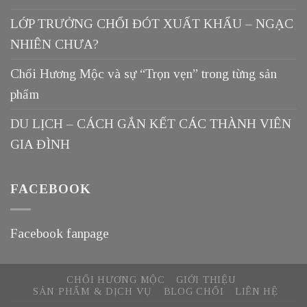
LỚP TRƯỞNG CHỔI ĐÓT XUẤT KHẨU – NGẠC
NHIÊN CHƯA?
Chổi Hương Mộc và sự “Trọn vẹn” trong từng sản
phẩm
DU LỊCH – CÁCH GẮN KẾT CÁC THÀNH VIÊN
GIA ĐÌNH
FACEBOOK
Facebook fanpage
CHỔI HƯƠNG MỘC
GIỚI THIỆU
SẢN PHẨM & DỊCH VỤ
BLOG CHỔI
LIÊN HỆ