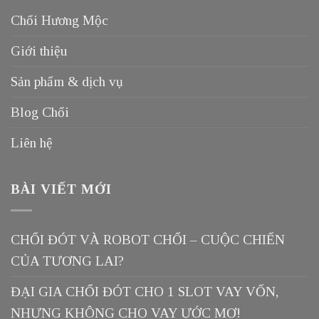
Chổi Hương Mộc
Giới thiệu
Sản phẩm & dịch vụ
Blog Chổi
Liên hệ
BÀI VIẾT MỚI
CHỔI ĐÓT VÀ ROBOT CHỔI – CUỘC CHIẾN
CỦA TƯƠNG LAI?
ĐẠI GIA CHỔI ĐÓT CHO 1 SLOT VAY VỐN,
NHƯNG KHÔNG CHO VAY ƯỚC MƠ!