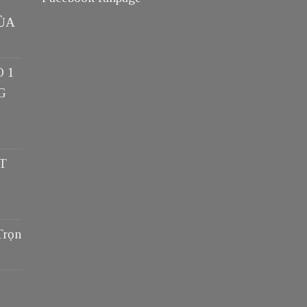
ỦA
O 1
G
T
Trọn