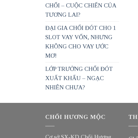
CHỔI – CUỘC CHIẾN CỦA
TƯƠNG LAI?
ĐẠI GIA CHỔI ĐÓT CHO 1
SLOT VAY VỐN, NHƯNG
KHÔNG CHO VAY ƯỚC
MƠ!
LỚP TRƯỞNG CHỔI ĐÓT
XUẤT KHẨU – NGẠC
NHIÊN CHƯA?
CHỔI HƯƠNG MỘC
TH
Cơ sở SX-KD Chổi Hương