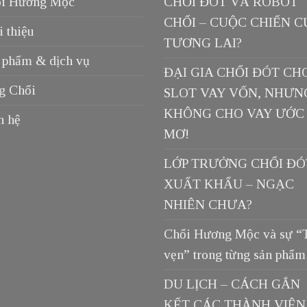
i Hương Mộc
CHỔI ĐÓT VÀ ROBOT
CHỔI – CUỘC CHIẾN C
i thiệu
TƯƠNG LAI?
 phẩm & dịch vụ
ĐẠI GIA CHỔI ĐÓT CH
g Chổi
SLOT VAY VỐN, NHƯN
KHÔNG CHO VAY ƯỚC
n hệ
MƠ!
LỚP TRƯỞNG CHỔI ĐÓ
XUẤT KHẨU – NGẠC
NHIÊN CHƯA?
Chổi Hương Mộc và sự “
vẹn” trong từng sản phẩm
DU LỊCH – CÁCH GẮN
KẾT CÁC THÀNH VIÊN