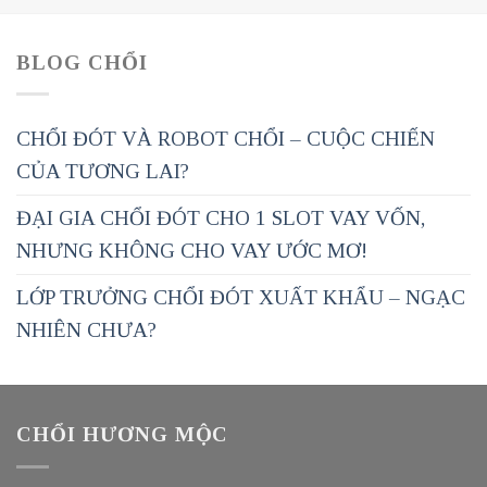
BLOG CHỔI
CHỔI ĐÓT VÀ ROBOT CHỔI – CUỘC CHIẾN
CỦA TƯƠNG LAI?
ĐẠI GIA CHỔI ĐÓT CHO 1 SLOT VAY VỐN,
NHƯNG KHÔNG CHO VAY ƯỚC MƠ!
LỚP TRƯỞNG CHỔI ĐÓT XUẤT KHẨU – NGẠC
NHIÊN CHƯA?
CHỔI HƯƠNG MỘC