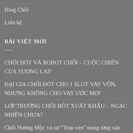
Blog Chổi
Liên hệ
BÀI VIẾT MỚI
CHỔI ĐÓT VÀ ROBOT CHỔI – CUỘC CHIẾN
CỦA TƯƠNG LAI?
ĐẠI GIA CHỔI ĐÓT CHO 1 SLOT VAY VỐN,
NHƯNG KHÔNG CHO VAY ƯỚC MƠ!
LỚP TRƯỞNG CHỔI ĐÓT XUẤT KHẨU – NGẠC
NHIÊN CHƯA?
Chổi Hương Mộc và sự “Trọn vẹn” trong từng sản